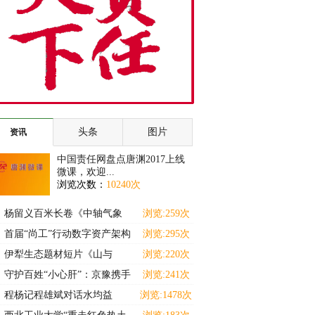
头条
图片
资讯
中国责任网盘点唐渊2017上线
微课，欢迎...
浏览次数：
10240次
杨留义百米长卷《中轴气象
浏览:259次
耀京华》暨京城胜景展
首届“尚工”行动数字资产架构
浏览:295次
师（高级）能力提
伊犁生态题材短片《山与
浏览:220次
灵》斩获马德里国际独立
守护百姓“小心肝”：京豫携手
浏览:241次
十三载 名医下沉惠
程杨记程雄斌对话水均益
浏览:1478次
———解码食养中小企