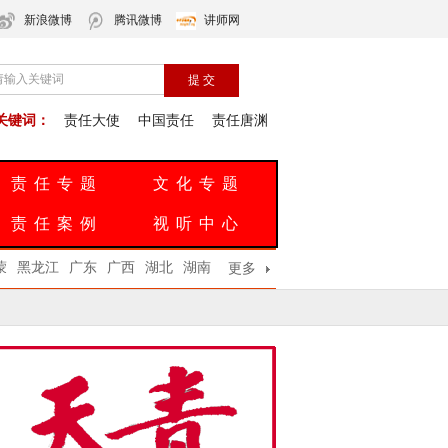
新浪微博
腾讯微博
讲师网
关键词：
责任大使
中国责任
责任唐渊
责任专题
文化专题
责任案例
视听中心
蒙
黑龙江
广东
广西
湖北
湖南
更多