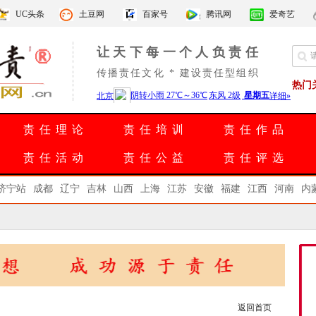
UC头条
土豆网
百家号
腾讯网
爱奇艺
让天下每一个人负责任
传播责任文化 * 建设责任型组织
热门
责任理论
责任培训
责任作品
责任活动
责任公益
责任评选
济宁站
成都
辽宁
吉林
山西
上海
江苏
安徽
福建
江西
河南
内
返回首页