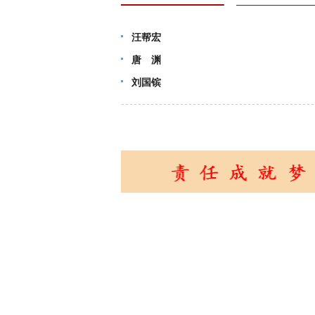
汪帮宏
唐 渊
刘国镔