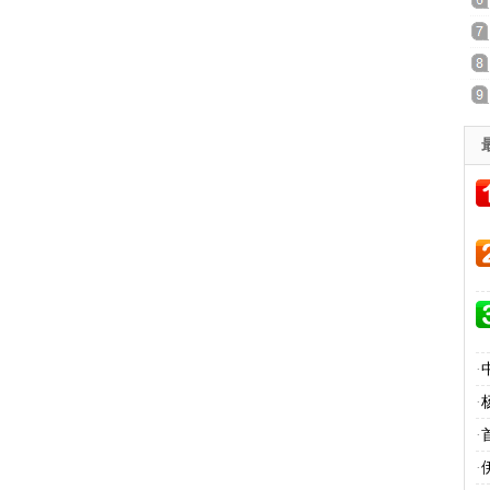
·
·
·
·