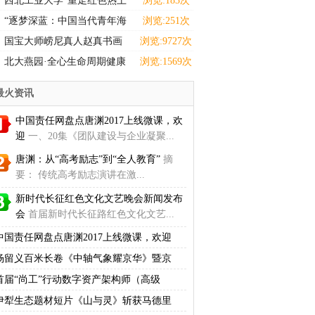
西北工业大学“重走红色热土
浏览:183次
感悟选调担当”实践
“逐梦深蓝：中国当代青年海
浏览:251次
洋强国主题设计巡展
国宝大师崂尼真人赵真书画
浏览:9727次
拍卖、收藏
北大燕园·全心生命周期健康
浏览:1569次
学院正式启动:
最火资讯
中国责任网盘点唐渊2017上线微课，欢
迎
一、20集《团队建设与企业凝聚...
唐渊：从“高考励志”到“全人教育”
摘
要： 传统高考励志演讲在激...
新时代长征红色文化文艺晚会新闻发布
会
首届新时代长征路红色文化文艺...
中国责任网盘点唐渊2017上线微课，欢迎
杨留义百米长卷《中轴气象耀京华》暨京
首届“尚工”行动数字资产架构师（高级
伊犁生态题材短片《山与灵》斩获马德里