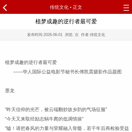
传统文化
• 正文
植梦成趣的逆行者最可爱
发布时间:
2026-06-01
浏览:
次 作者:传统文化
植梦成趣的逆行者最可爱
——华人国际公益电影节秘书长傅凯震摄影作品题图
墨龙
“昨天信仰的光芒，被云端翻炒故乡韵的气场征服”
“今天又来取经励志蜗牛爬的低调情操”
“嘘！请把春风的力量与荣耀融入骨髓，若干年后再检验受益