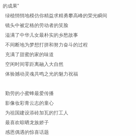
的成果”
绿植悄悄地模仿你精益求精勇攀高峰的荣光瞬间
镜头中被定格的劳动者的笑脸
溢满了中华儿女最朴实的乡愁故事
不间断地为梦想打拼和努力奋斗的过程
充满了甜蜜的家的味道
空闲时间零距离融入大自然
体验撼动灵魂共鸣之光的魅力祝福
勤劳的小蜜蜂最爱传播
影像妆彩青云志的童心
为祖国建设添砖加瓦的打工人
最喜欢晾晒龙族娇子
感恩偶遇的惊喜话题